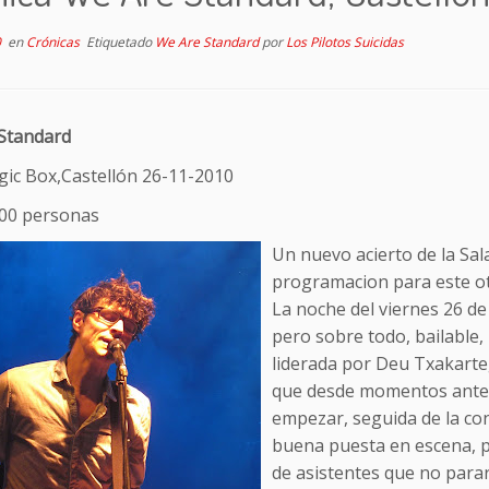
0
en
Crónicas
Etiquetado
We Are Standard
por
Los Pilotos Suicidas
Standard
gic Box,Castellón 26-11-2010
200 personas
Un nuevo acierto de la Sal
programacion para este ot
La noche del viernes 26 de
pero sobre todo, bailable, 
liderada por Deu Txakarte
que desde momentos antes 
empezar, seguida de la con
buena puesta en escena, p
de asistentes que no parar