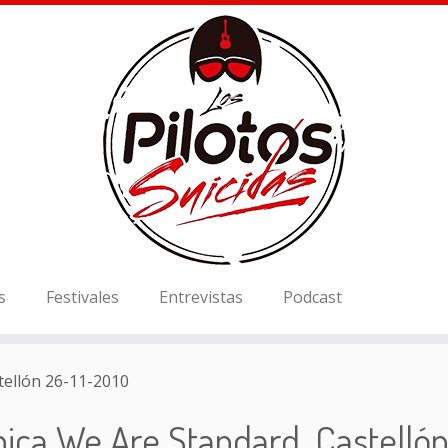
s
Festivales
Entrevistas
Podcast
tellón 26-11-2010
ica We Are Standard, Castellón