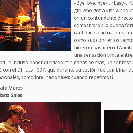
«Bye, bye, bye» , «Easy», «
girl who got a kiss withou
en un contundente direct
demostraron la buena form
cantidad de actuaciones qu
como sus conciertos tambié
hicieron pasar en el Audito
una sensación única entre 
ad , e incluso haber quedado con ganas de más; un sobresal
ó con el DJ. local, 007, que durante su sesión fué combinan
acionales, como internacionales; cuando repetimos?
Rafa Marco
aría Sales