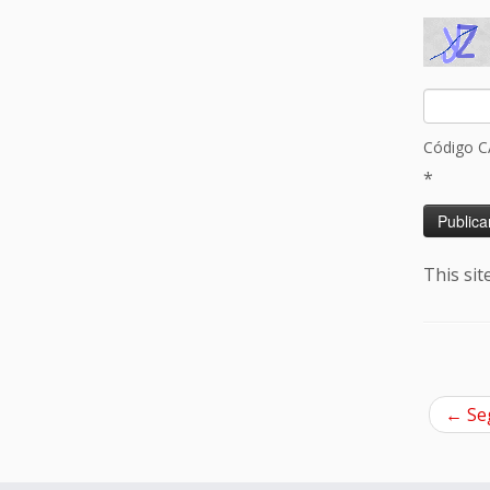
Código 
*
This si
←
Seg