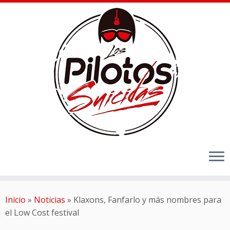
Inicio
»
Noticias
»
Klaxons, Fanfarlo y más nombres para
el Low Cost festival