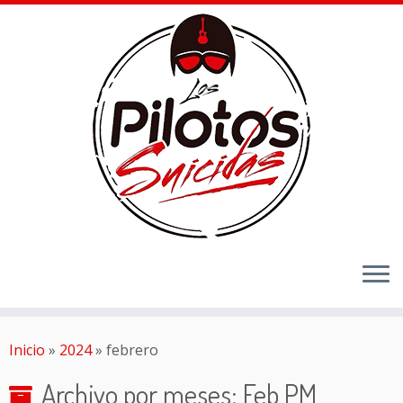
Inicio
»
2024
»
febrero
Archivo por meses:
Feb PM