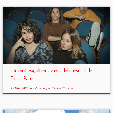
«De rodillas», último avance del nuevo LP de
Emilia, Pardo ...
29 Feb, 2024
en
Noticias
por
Carlos Ciurana