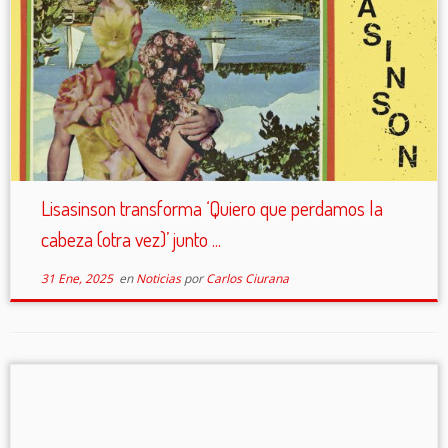
Lisasinson transforma ‘Quiero que perdamos la
cabeza (otra vez)’ junto ...
31 Ene, 2025
en
Noticias
por
Carlos Ciurana