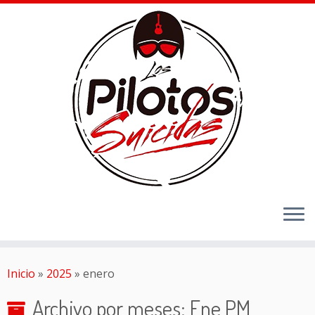
Inicio
»
2025
»
enero
Archivo por meses:
Ene PM