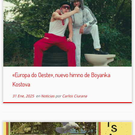
«Europa do Oeste», nuevo himno de Boyanka
Kostova
31 Ene, 2025
en
Noticias
por
Carlos Ciurana