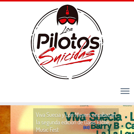
Viva Suecia y Lori Meyers encabezan
la segunda edición de Oasis Elche
Music Fest