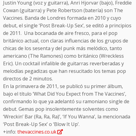
Justin Young (voz y guitarra), Anri Hjorvar (bajo), Freddie
Cowan (guitarra) y Pete Robertson (batería) son The
Vaccines. Banda de Londres formada en 2010 y cuyo
debut, el single ‘Post Break-Up Sex’, se editó a principios
de 2011. Una bocanada de aire fresco, para el pop
británico actual, con claras influencias de los grupos de
chicas de los sesenta y del punk más melódico, tanto
americano (The Ramones) como británico (Wreckless
Eric). Un cocktail infalible de guitarras reverberadas y
melodías pegadizas que han resucitado los temas pop
directos de 2 minutos.
En la primavera de 2011, se publicó su primer álbum,
bajo el título ‘What Did You Expect from The Vaccines’,
confirmando lo que ya adelantó su ramoniano single de
debut. Gemas pop insolentemente solventes como
‘Wreckin’ Bar (Ra, Ra, Ra)’, ‘If You Wanna’, la mencionada
‘Post Break-Up Sex’ o ‘Blow It Up’.
+info:
thevaccines.co.uk