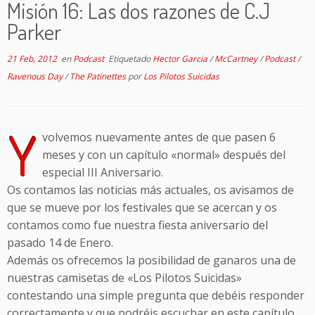
Misión 16: Las dos razones de C.J
Parker
21 Feb, 2012
en
Podcast
Etiquetado
Hector Garcia
/
McCartney
/
Podcast
/
Ravenous Day
/
The Patinettes
por
Los Pilotos Suicidas
Y
volvemos nuevamente antes de que pasen 6
meses y con un capítulo «normal» después del
especial III Aniversario.
Os contamos las noticias más actuales, os avisamos de
que se mueve por los festivales que se acercan y os
contamos como fue nuestra fiesta aniversario del
pasado 14 de Enero.
Además os ofrecemos la posibilidad de ganaros una de
nuestras camisetas de «Los Pilotos Suicidas»
contestando una simple pregunta que debéis responder
correctamente y que podréis escuchar en este capítulo.