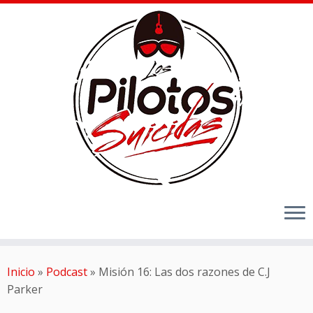
Inicio
»
Podcast
»
Misión 16: Las dos razones de C.J
Parker