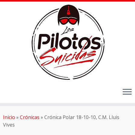
Inicio
»
Crónicas
»
Crónica Polar 18-10-10, C.M. Lluis
Vives