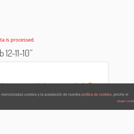
a is processed
.
 12-11-10
”
ilos y nos os centréis únicamente en el indie
as mencionadas cookies y la aceptación de nuestra
política de cookies
, pinche el
plugin cook
entrada
el Concurso de Maquetas Vinilo Valencia 2.0
→