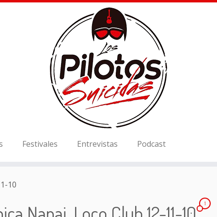
s
Festivales
Entrevistas
Podcast
11-10
1
ica Nanai, Loco Club 12-11-10