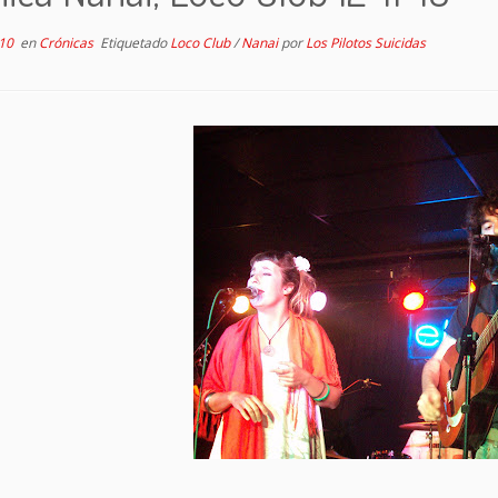
10
en
Crónicas
Etiquetado
Loco Club
/
Nanai
por
Los Pilotos Suicidas