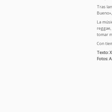
Tras la
Bueno», 
La músic
reggae, 
tomar mu
Con tie
Texto: 
Fotos: 