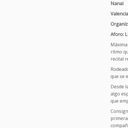
Nanai
Valenci
Organiz
Aforo: 
Máxima 
ritmo q
recital 
Rodeados
que se e
Desde la
algo esp
que empu
Consigna
primeras
compañía