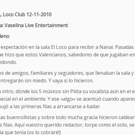
a, Loco Club 12-11-2010
a: Vaselina Live Entertainment
Lleno
expectación en la sala El Loco para recibir a Nanai. Pasada
ue hizo que estos Valencianos, sabedores de que jugaban en
redondo.
 de amigos, familiares y seguidores, que llenaban la sala y 
ntregarán sin miedo. Y vaya si lo hicieron.
 intro, dónde los 5 músicos sin Pilita su vocalista aún en e
ecial en el ambiente. Y ese «algo» se acentuó cuando aparec
jó a las primeras filas a arrancarse a bailar.
s buenrollistas y sobre todo mucha gracia hicieron caldear c
 filas. Aquí vuestro querido redactor, torpe como el solo, s
 que tenía (os lo cobraré!)