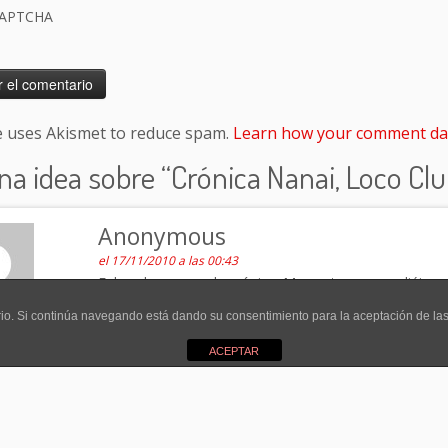
CAPTCHA
te uses Akismet to reduce spam.
Learn how your comment dat
na idea sobre “
Crónica Nanai, Loco Club
Anonymous
el 17/11/2010 a las 00:43
Enhorabuena por la crónica. Me gusta que ampliéis est
uario. Si continúa navegando está dando su consentimiento para la aceptación de l
ACEPTAR
Navegación de la 
STUR 2010
Arrancan las semifinales d