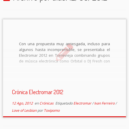
Con una propuesta muy arriesgada, incluso para
algunos hasta incomprensible, se presentaba el
Electromar 2012 en Torrevieja combinando grupos
de música electrónica como Orbital o DJ Fresh con
grandes grupos de la música indie como Iván
Ferreiro o Love Of Lesbian. Por mi parte,
principalmente […]
Crónica Electromar 2012
12 Ago, 2012
en
Crónicas
Etiquetado
Electromar
/
Ivan Ferreiro
/
Love of Lesbian
por
Toxipomo