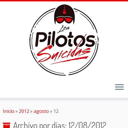
Inicio
»
2012
»
agosto
»
12
Archivo por días:
12/08/2012