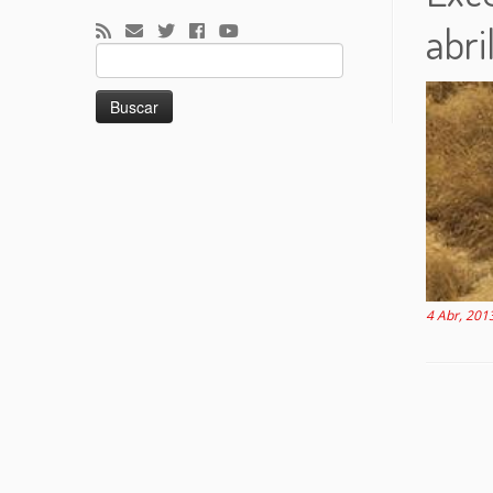
abri
Buscar:
4 Abr, 201