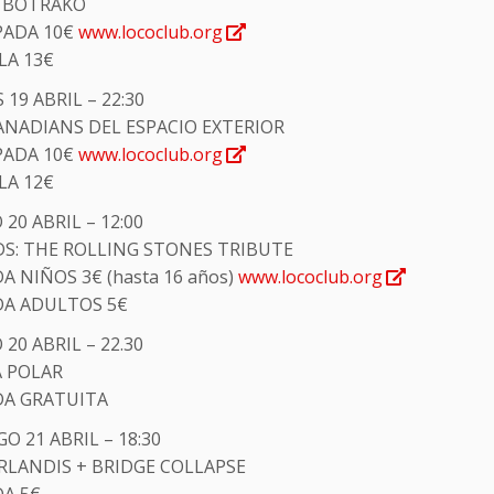
 BOTRAKO
PADA 10€
www.lococlub.org
LA 13€
 19 ABRIL – 22:30
ANADIANS DEL ESPACIO EXTERIOR
PADA 10€
www.lococlub.org
LA 12€
20 ABRIL – 12:00
S: THE ROLLING STONES TRIBUTE
 NIÑOS 3€ (hasta 16 años)
www.lococlub.org
A ADULTOS 5€
20 ABRIL – 22.30
 POLAR
A GRATUITA
 21 ABRIL – 18:30
ARLANDIS + BRIDGE COLLAPSE
A 5€