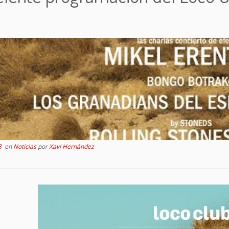
l
3
en
Noticias
por
Xavi Hernández