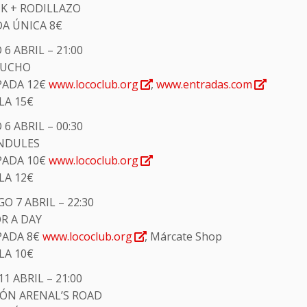
 K + RODILLAZO
A ÚNICA 8€
6 ABRIL – 21:00
TUCHO
PADA 12€
www.lococlub.org
,
www.entradas.com
LA 15€
6 ABRIL – 00:30
NDULES
PADA 10€
www.lococlub.org
LA 12€
 7 ABRIL – 22:30
R A DAY
PADA 8€
www.lococlub.org
, Márcate Shop
LA 10€
11 ABRIL – 21:00
CIÓN ARENAL’S ROAD