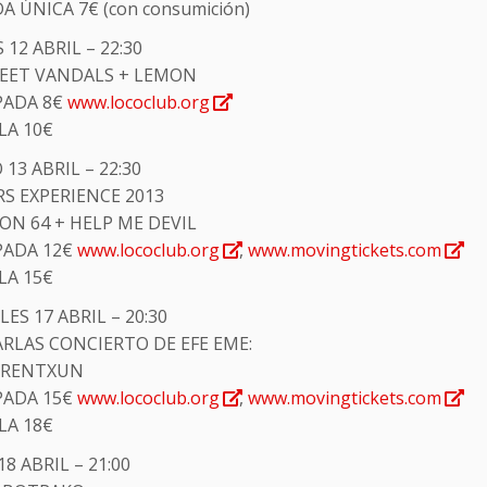
 ÚNICA 7€ (con consumición)
 12 ABRIL – 22:30
EET VANDALS + LEMON
PADA 8€
www.lococlub.org
LA 10€
13 ABRIL – 22:30
S EXPERIENCE 2013
ON 64 + HELP ME DEVIL
PADA 12€
www.lococlub.org
,
www.movingtickets.com
LA 15€
ES 17 ABRIL – 20:30
ARLAS CONCIERTO DE EFE EME:
ERENTXUN
PADA 15€
www.lococlub.org
,
www.movingtickets.com
LA 18€
18 ABRIL – 21:00