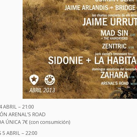
4 ABRIL – 21:00
CIÓN ARENAL’S ROAD
 ÚNICA 7€ (con consumición)
 5 ABRIL – 22:00