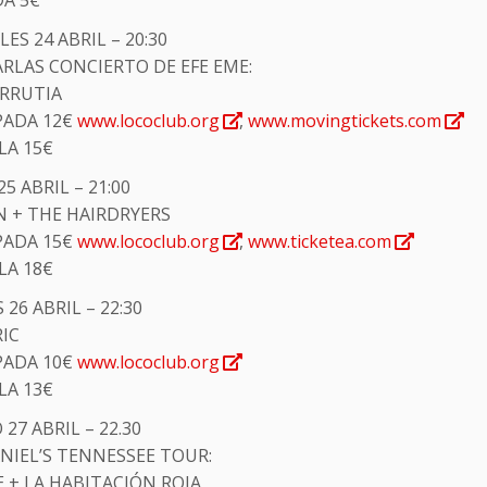
ES 24 ABRIL – 20:30
ARLAS CONCIERTO DE EFE EME:
URRUTIA
PADA 12€
www.lococlub.org
,
www.movingtickets.com
LA 15€
25 ABRIL – 21:00
N + THE HAIRDRYERS
PADA 15€
www.lococlub.org
,
www.ticketea.com
LA 18€
 26 ABRIL – 22:30
IC
PADA 10€
www.lococlub.org
LA 13€
27 ABRIL – 22.30
ANIEL’S TENNESSEE TOUR:
E + LA HABITACIÓN ROJA