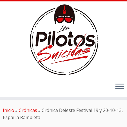
Inicio
»
Crónicas
»
Crónica Deleste Festival 19 y 20-10-13,
Espai la Rambleta