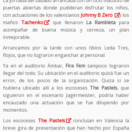
La jornada del sábado arrancaba con un ciclo matutito de
puertas abiertas donde pudideran disfrutar los niños,
con actuaciones de los valencianos
Johnny B Zero
y los
maños
Tachenko
, que llenaron
La Rambleta
para
acompañar de buena música y cerveza, un plan
inmejorable.
Arrancamos por la tarde con unos tibios Leda Tres,
flojos, que no lograron enganchar al personal.
Ya en el auditorio Ámbar,
Fira Fem
tampoco lograron
llegar del todo. Su ubicación en el auditorio quizá fue un
error, de los pocos de la organización. Quiza si se
hubiera ubicado allí a los escoceses
The Pastels
, que
siguieron en el escenario Jagërmeister, podría haber
encauzado una actuación que se fue diluyendo por
momentos.
Los escoceses
The Pastels
concluían en Valencia la
breve gira de presentación que han hecho por España