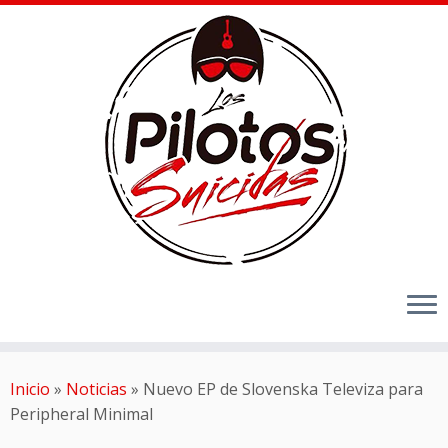
Inicio
»
Noticias
»
Nuevo EP de Slovenska Televiza para
Peripheral Minimal