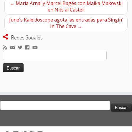
←
Maria Arnal y Marcel Bagés con Maika Makovski
en Nits al Castell
June´s Kaleidoscope agota las entradas para Singin´
In The Cave
→
Redes Sociales
Buscar:
Buscar: