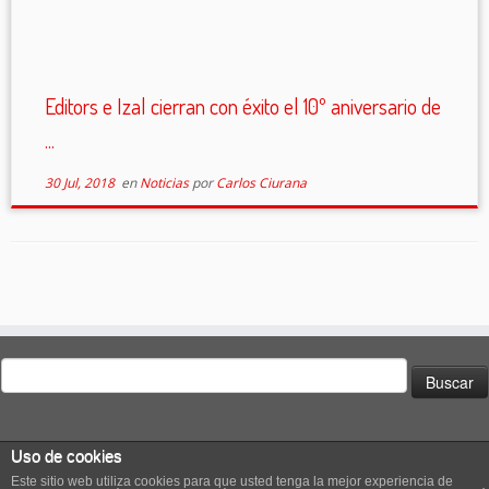
Editors e Izal cierran con éxito el 10º aniversario de
...
30 Jul, 2018
en
Noticias
por
Carlos Ciurana
Buscar:
Uso de cookies
Este sitio web utiliza cookies para que usted tenga la mejor experiencia de