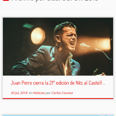
Juan Perro cierra la 21ª edición de Nits al Castell ...
30 Jul, 2018
en
Noticias
por
Carlos Ciurana