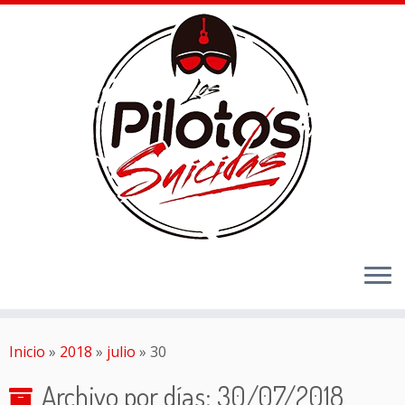
Inicio
»
2018
»
julio
»
30
Archivo por días:
30/07/2018