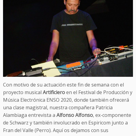
Con motivo de su actuación este fin de semana con el
proyecto musical
Artificiero
en el Festival de Producción y
Música Electrónica ENSO 2020, donde también ofrecerá
una clase magistral, nuestra compañera Patricia
Alambiaga entrevista a
Alfonso Alfonso
, ex-componente
de Schwarz y también involucrado en Espiricom junto a
Fran del Valle (Perro). Aquí os dejamos con sus