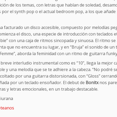
ción de los temas, con letras que hablan de soledad, desamo
s por el synth pop o el actual bedroom pop, a los que añade
a facturado un disco accesible, compuesto por melodías pega
omienza el disco, una especie de introducción con teclados e
ie” con una caja de ritmos sincopada y sinuosa. El ritmo se 
ta que no encuentra su lugar, y en “Bruja” el sonido de un te
“Femme”, aborda la feminidad con un ritmo de guitarra funky
breve interludio instrumental como es “10”, llega la mejor canc
ible y una melodía que se te adhiere a la cabeza. “No podré
scoltado por una guitarra distorsionada, con “Gloss” cerran
ada por un teclado ensoñador. El debut de
Bonitx
nos pare
as y letras emocionales, en un trabajo destacable.
Ciurana
teanos