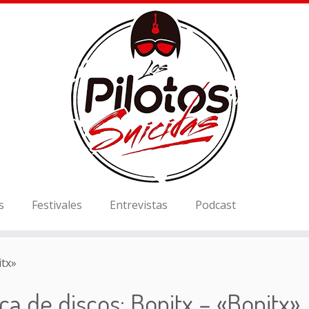
s
Festivales
Entrevistas
Podcast
itx»
ica de discos: Bonitx – «Bonitx»