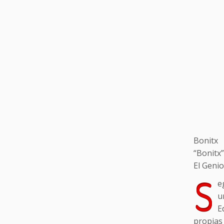
Bonitx
“Bonitx”
El Geni
S
e
u
E
propias 