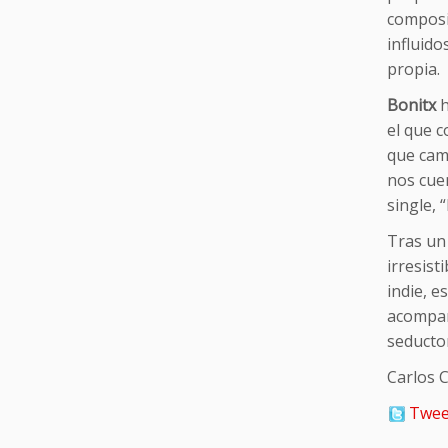
composi
influido
propia.
Bonitx
h
el que c
que camb
nos cuen
single, 
Tras un 
irresist
indie, e
acompañ
seductor
Carlos 
Twee