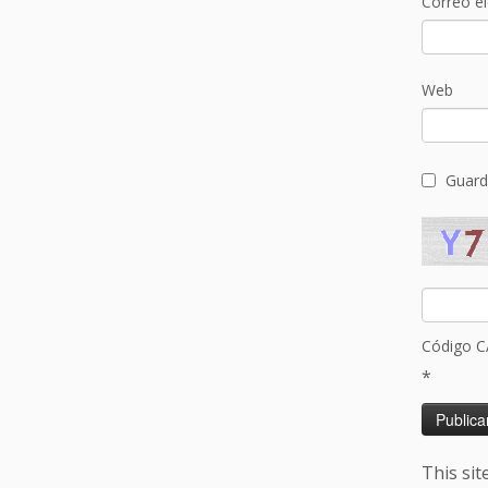
Correo e
Web
Guard
Código 
*
This si