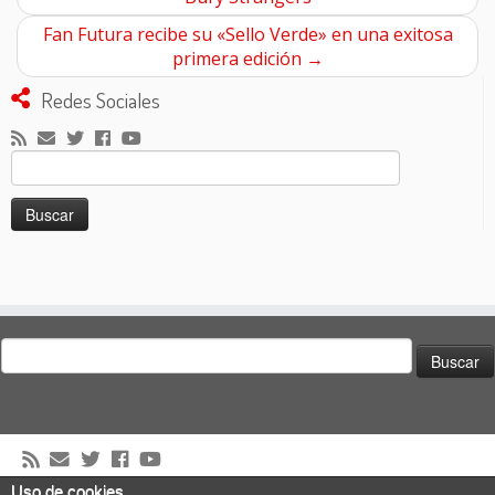
Fan Futura recibe su «Sello Verde» en una exitosa
primera edición
→
Redes Sociales
Buscar:
Buscar:
Uso de cookies
·
© 2026
El Club de los Pilotos Suicidas
·
Creado con
·