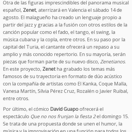
Otra de las figuras imprescindibles del panorama musical
español,
Zenet
, aterrizará en Valencia el sábado 14 de
agosto. El malagueño ha creado un lenguaje propio a
partir del jazz y gracias a la fusión con otros estilos de la
canción popular como el fado, el tango, el swing, la
música cubana y la copla, entre otros. En su paso por la
capital del Turia, el cantante ofrecerá un repaso a su
amplio y más conocido repertorio. En su mayoría, serán
piezas que forman parte de su nuevo disco,
Zenetianos
.
En este proyecto,
Zenet
ha grabado los temas más
famosos de su trayectoria en formato de dúo acústico
con la compañía de artistas como El Kanka, Coque Malla,
Vanesa Martín, Sílvia Pérez Cruz, Rozalén o Javier Ruibal,
entre otros.
Por último, el cómico
David Guapo
ofrecerá el
espectáculo
Que no nos frunjan la fiesta 2
el domingo 15.
Se trata de una propuesta donde se unen el humor, la
música y la improvisación en una función para todos los