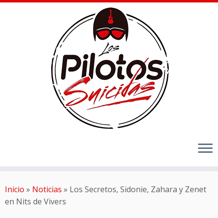
Inicio
»
Noticias
»
Los Secretos, Sidonie, Zahara y Zenet
en Nits de Vivers