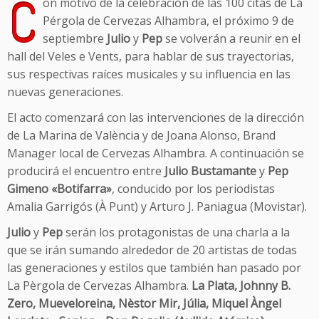
C
on motivo de la celebración de las 100 citas de La
Pérgola de Cervezas Alhambra, el próximo 9 de
septiembre
Julio
y
Pep
se volverán a reunir en el
hall del Veles e Vents, para hablar de sus trayectorias,
sus respectivas raíces musicales y su influencia en las
nuevas generaciones.
El acto comenzará con las intervenciones de la dirección
de La Marina de València y de Joana Alonso, Brand
Manager local de Cervezas Alhambra. A continuación se
producirá el encuentro entre
Julio Bustamante
y
Pep
Gimeno «Botifarra»
, conducido por los periodistas
Amalia Garrigós (À Punt) y Arturo J. Paniagua (Movistar).
Julio
y
Pep
serán los protagonistas de una charla a la
que se irán sumando alrededor de 20 artistas de todas
las generaciones y estilos que también han pasado por
La Pèrgola de Cervezas Alhambra.
La Plata, Johnny B.
Zero, Mueveloreina, Nèstor Mir, Júlia, Miquel Àngel