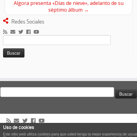
Algora presenta «Días de nieve», adelanto de su
séptimo álbum
→
Redes Sociales
Buscar:
Buscar:
Uso de cookies
·
© 2026
El Club de los Pilotos Suicidas
·
Creado con
·
Este sitio web utiliza cookies para que usted tenga la mejor experiencia de usuar