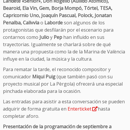
Landete «Senior», Don Rogelio (Aullido Atómico),
Bearoid, Ela Vin, Gem, Borja Mompó, Tórtel, TESA,
Capricornio Uno, Joaquín Pascual, Polock, Jonatan
Penalba, Calivvla
o
Laborde
son algunos de los
protagonistas que desfilarán por el escenario para
contarnos como
Julio
y
Pep
han influido en sus
trayectorias. Igualmente se charlará sobre de qué
manera una propuesta como la de la Marina de València
influye en la ciudad, la música y la cultura.
Para rematar la tarde, el reconocido compositor y
comunicador
Miqui Puig
(que también pasó con su
proyecto musical por La Pèrgola) ofrecerá una especial
pinchada elaborada para la ocasión.
Las entradas para asistir a esta conversación se pueden
adquirir de forma gratuita en
Enterticket
hasta
completar aforo.
Presentación de la programación de septiembre a