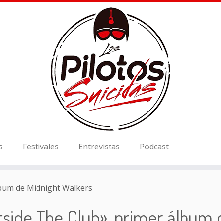
s
Festivales
Entrevistas
Podcast
lbum de Midnight Walkers
side The Club», primer álbum 