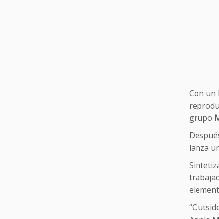
Con un 
reprodu
grupo
M
Después 
lanza un
Sintetiz
trabajad
element
“Outside