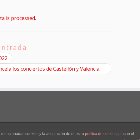
a is processed
.
entrada
2022
cela los conciertos de Castellón y Valencia.
→
as mencionadas cookies y la aceptación de nuestra
política de cookies
, pinche el