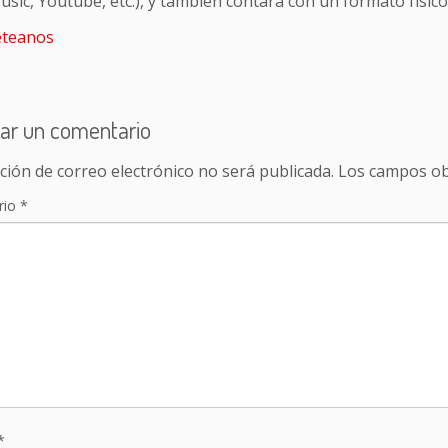
sic, Youtube, etc.), y también contará con un formato físico 
teanos
ar un comentario
ción de correo electrónico no será publicada.
Los campos ob
rio
*
*