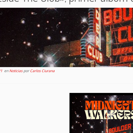
21
en
Noticias
por
Carlos Ciurana