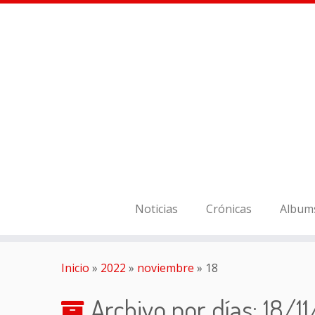
Noticias
Crónicas
Album
Inicio
»
2022
»
noviembre
»
18
Archivo por días:
18/1