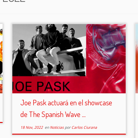
Joe Pask actuará en el showcase
de The Spanish Wave ...
18 Nov, 2022
en
Noticias
por
Carlos Ciurana