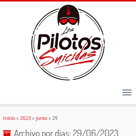
Inicio
»
2023
»
junio
»
29
Archivo por días:
29/06/2023