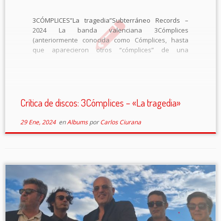
3CÓMPLICES”La tragedia”Subterráneo Records –
2024 La banda valenciana 3Cómplices
(anteriormente conocida como Cómplices, hasta
que aparecieron otros “cómplices” de una
multinacional que registraron el nombre) publica 38
años después de su debut “De espías, policías y
ladrones…” (1986) y a nueve años vista de su […]
Crítica de discos: 3Cómplices – «La tragedia»
29 Ene, 2024
en
Albums
por
Carlos Ciurana