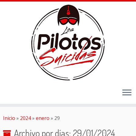
Inicio
»
2024
»
enero
»
29
Archivo por días:
29/01/2024