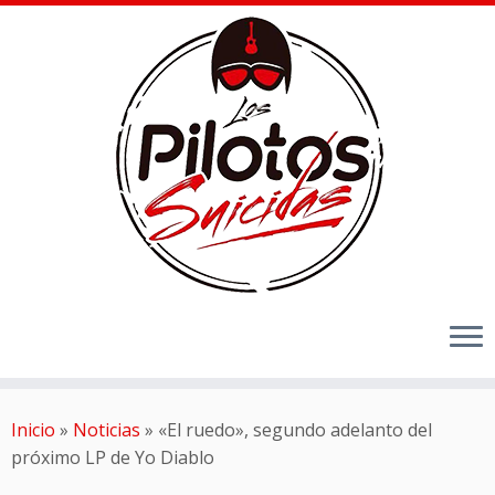
Inicio
»
Noticias
»
«El ruedo», segundo adelanto del
próximo LP de Yo Diablo