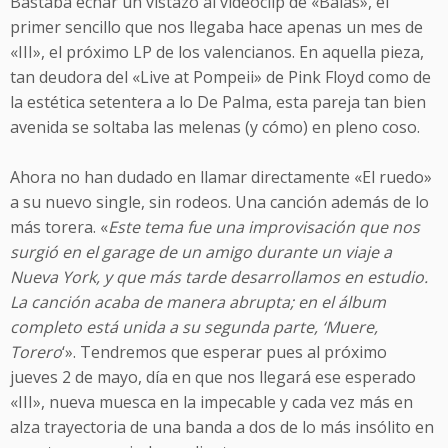
Bastaba echar un vistazo al videoclip de «Balas», el
primer sencillo que nos llegaba hace apenas un mes de
«III», el próximo LP de los valencianos. En aquella pieza,
tan deudora del «Live at Pompeii» de Pink Floyd como de
la estética setentera a lo De Palma, esta pareja tan bien
avenida se soltaba las melenas (y cómo) en pleno coso.
Ahora no han dudado en llamar directamente «El ruedo»
a su nuevo single, sin rodeos. Una canción además de lo
más torera. «
Este tema fue una improvisación que nos
surgió en el garage de un amigo durante un viaje a
Nueva York, y que más tarde desarrollamos en estudio.
La canción acaba de manera abrupta; en el álbum
completo está unida a su segunda parte, ‘Muere,
Torero
‘». Tendremos que esperar pues al próximo
jueves 2 de mayo, día en que nos llegará ese esperado
«III», nueva muesca en la impecable y cada vez más en
alza trayectoria de una banda a dos de lo más insólito en