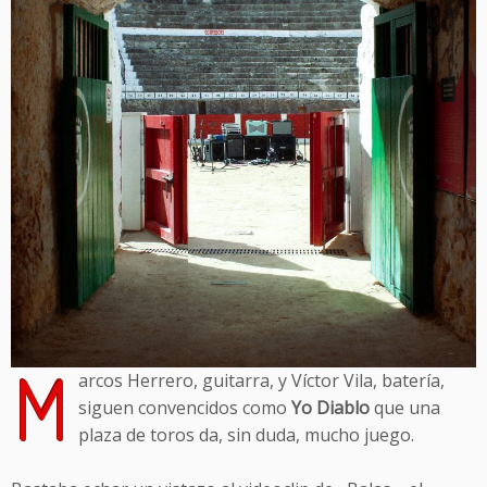
M
arcos Herrero, guitarra, y Víctor Vila, batería,
siguen convencidos como
Yo Diablo
que una
plaza de toros da, sin duda, mucho juego.