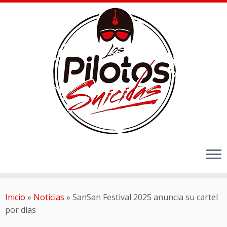
Inicio
»
Noticias
»
SanSan Festival 2025 anuncia su cartel
por días