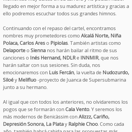
llegado en mejor forma a su madurez artística y gracias a
ello podremos escuchar todos sus grandes himnos.
Continuando con el repaso del cartel, encontramos
nombres muy prometedores como
Alcalá Norte, Niña
Polaca, Carlos Ares
o
Pipiolas
. También artistas como
Delaporte
o
Sienna
nos harán bailar al ritmo de sus
canciones o
Inés Hernand, NDLR
e
INNMIR
, que nos
harán saltar con sus sesiones. Sin duda, nos
emocionaremos con
Luis Fercán
, la vuelta de
Nudozurdo,
Siloé
y
Melifluo
-proyecto de Juanca de Supersubmarina
junto a su hermano.
Al igual que con todos los anteriores, no olvidaremos los
pogos que se formarán con
Cala Vento
. Y seremos los
más modernos de Benicàssim con
Alizzz, Cariño,
Depresión Sonora, La Plata
y
Ralphie Choo
. Como cada
año, también habrá cabida para las propuestas más