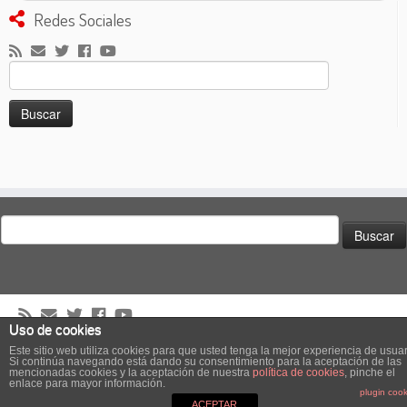
Redes Sociales
Buscar:
Buscar:
Uso de cookies
·
© 2026
El Club de los Pilotos Suicidas
·
Creado con
·
Este sitio web utiliza cookies para que usted tenga la mejor experiencia de usuar
Si continúa navegando está dando su consentimiento para la aceptación de las
Diseñado con el
Tema Customizr
·
mencionadas cookies y la aceptación de nuestra
política de cookies
, pinche el
enlace para mayor información.
Podcast powered by
podPress v8.8.10.17
plugin cook
ACEPTAR