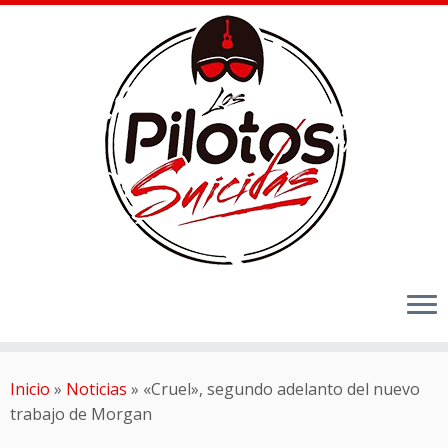
Inicio
»
Noticias
»
«Cruel», segundo adelanto del nuevo
trabajo de Morgan