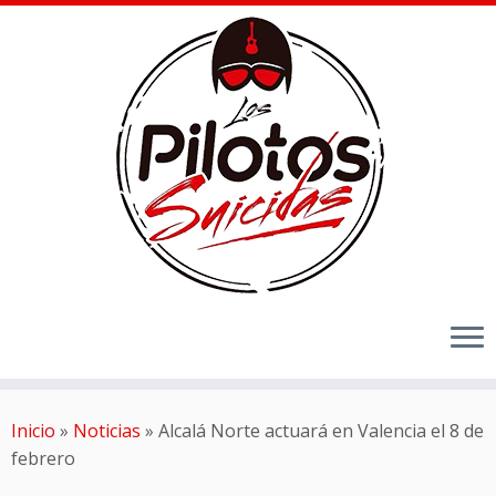
Inicio
»
Noticias
»
Alcalá Norte actuará en Valencia el 8 de
febrero