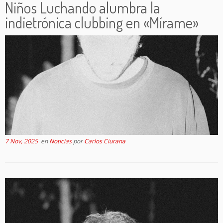
Niños Luchando alumbra la
indietrónica clubbing en «Mírame»
7 Nov, 2025
en
Noticias
por
Carlos Ciurana