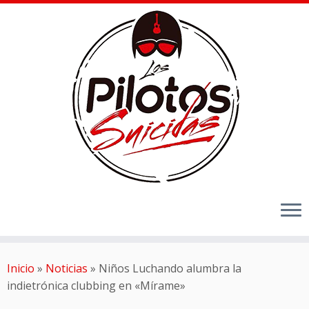
Inicio
»
Noticias
»
Niños Luchando alumbra la
indietrónica clubbing en «Mírame»