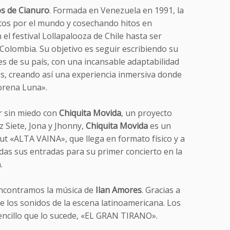
s de Cianuro
. Formada en Venezuela en 1991, la
rtos por el mundo y cosechando hitos en
l festival Lollapalooza de Chile hasta ser
 Colombia. Su objetivo es seguir escribiendo su
s de su país, con una incansable adaptabilidad
los, creando así una experiencia inmersiva donde
orena Luna».
r sin miedo con
Chiquita Movida
, un proyecto
z Siete, Jona y Jhonny,
Chiquita Movida
es un
t «ALTA VAINA», que llega en formato físico y a
das sus entradas para su primer concierto en la
.
 encontramos la música de
Ilan Amores
. Gracias a
e los sonidos de la escena latinoamericana. Los
sencillo que lo sucede, «EL GRAN TIRANO».