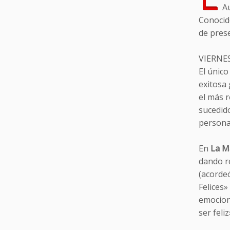
A
Conocid
de pres
VIERNES
El único
exitosa 
el más r
sucedid
persona
En
La Ma
dando r
(acordeó
Felices
emocion
ser fel