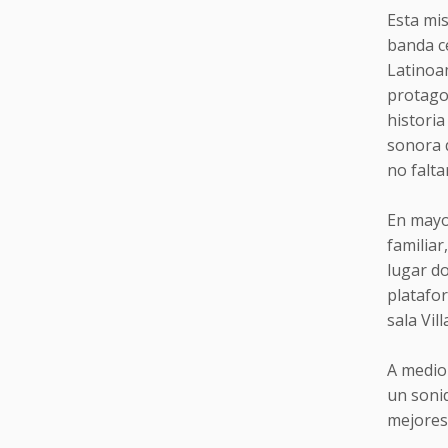
Esta mi
banda c
Latinoam
protagon
histori
sonora q
no falt
En mayo
familiar
lugar d
platafo
sala Vil
A medio
un sonid
mejores