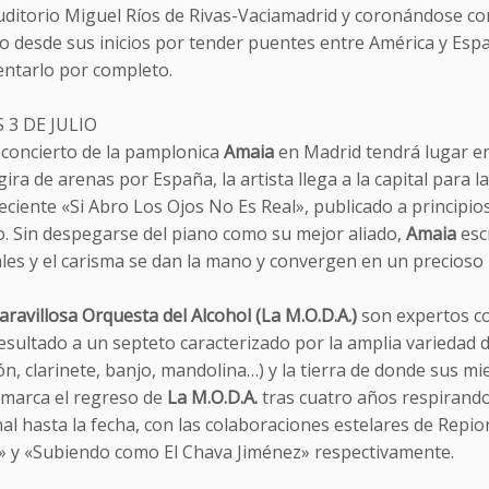
uditorio Miguel Ríos de Rivas-Vaciamadrid y coronándose com
o desde sus inicios por tender puentes entre América y Espa
entarlo por completo.
 3 DE JULIO
 concierto de la pamplonica
Amaia
en Madrid tendrá lugar en
gira de arenas por España, la artista llega a la capital para 
eciente «Si Abro Los Ojos No Es Real», publicado a principios
o. Sin despegarse del piano como su mejor aliado,
Amaia
esc
les y el carisma se dan la mano y convergen en un precioso
ravillosa Orquesta del Alcohol (La M.O.D.A.)
son expertos co
esultado a un septeto caracterizado por la amplia variedad
n, clarinete, banjo, mandolina…) y la tierra de donde sus 
» marca el regreso de
La M.O.D.A.
tras cuatro años respirando
al hasta la fecha, con las colaboraciones estelares de Repi
iz» y «Subiendo como El Chava Jiménez» respectivamente.