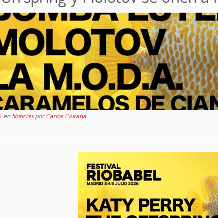
5
en
Noticias
por
Carlos Ciurana