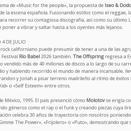
lema de «Music for the people», la propuesta de
Iseo & Dod
de la escena española. Fusionando estilos como el reggae, la
para recorrer su contagiosa discografía, así como su último
poner a vibrar y saltar hasta a los oyentes más lejanos.
 4 DE JULIO
rock californiano puede presumir de tener a una de las agru
 Festival
Río Babel
2026 también.
The Offspring
regresa a E
 vendido más de 40 millones de discos a lo largo de su carr
dio y habiendo recorrido el mundo de manera incansable, lle
randon y Jonah a pisar terreno madrileño al ritmo de éxitos
Kid» o «Self Esteem» entre otros.
de México, 1995. El país presenció cómo
Molotov
se erigía c
do géneros como el rap o el funk y creando piezas cuya líri
ción celebra 30 años de trayectoria con nosotros poniendo s
Gimme The Power», «Frijolero» o «Puto», demostrando que su