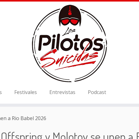
s
Festivales
Entrevistas
Podcast
en a Rio Babel 2026
Offspring y Molotov se unen a 