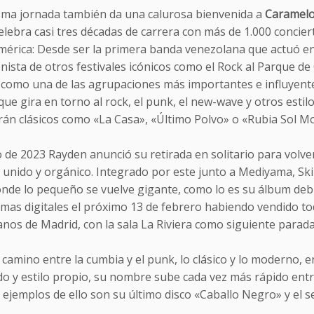
sma jornada también da una calurosa bienvenida a
Caramelo
elebra casi tres décadas de carrera con más de 1.000 concie
érica: Desde ser la primera banda venezolana que actuó en e
ista de otros festivales icónicos como el Rock al Parque de
a como una de las agrupaciones más importantes e influyente
ue gira en torno al rock, el punk, el new-wave y otros esti
arán clásicos como «La Casa», «Último Polvo» o «Rubia Sol M
 de 2023 Rayden anunció su retirada en solitario para volve
, unido y orgánico. Integrado por este junto a Mediyama, Ski
onde lo pequeño se vuelve gigante, como lo es su álbum debu
rmas digitales el próximo 13 de febrero habiendo vendido to
lanos de Madrid, con la sala La Riviera como siguiente parada
 camino entre la cumbia y el punk, lo clásico y lo moderno,
o y estilo propio, su nombre sube cada vez más rápido entr
 ejemplos de ello son su último disco «Caballo Negro» y el 