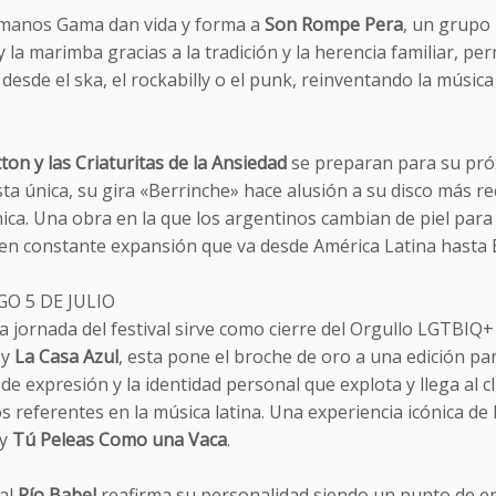
manos Gama dan vida y forma a
Son Rompe Pera
, un grupo
 la marimba gracias a la tradición y la herencia familiar, p
desde el ska, el rockabilly o el punk, reinventando la músic
ton y las Criaturitas de la Ansiedad
se preparan para su próx
ta única, su gira «Berrinche» hace alusión a su disco más r
ica. Una obra en la que los argentinos cambian de piel par
 en constante expansión que va desde América Latina hasta 
O 5 DE JULIO
ma jornada del festival sirve como cierre del Orgullo LGTBI
y
La Casa Azul
, esta pone el broche de oro a una edición pa
 de expresión y la identidad personal que explota y llega al
s referentes en la música latina. Una experiencia icónica d
y
Tú Peleas Como una Vaca
.
val
Río Babel
reafirma su personalidad siendo un punto de en