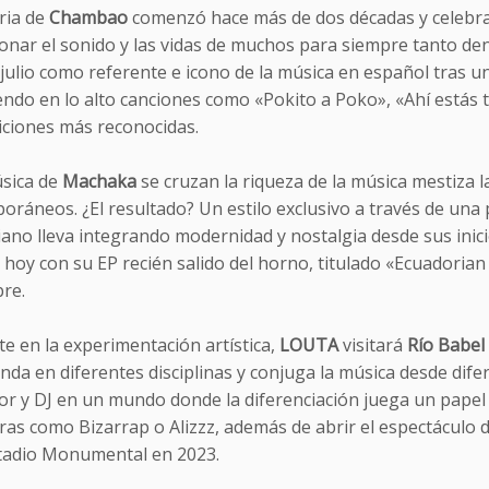
ria de
Chambao
comenzó hace más de dos décadas y celebra
onar el sonido y las vidas de muchos para siempre tanto de
 julio como referente e icono de la música en español tras 
endo en lo alto canciones como «Pokito a Poko», «Ahí estás
ciones más reconocidas.
úsica de
Machaka
se cruzan la riqueza de la música mestiza 
ráneos. ¿El resultado? Un estilo exclusivo a través de una pr
iano lleva integrando modernidad y nostalgia desde sus inic
e hoy con su EP recién salido del horno, titulado «Ecuadoria
re.
e en la experimentación artística,
LOUTA
visitará
Río Babel
da en diferentes disciplinas y conjuga la música desde dife
or y DJ en un mundo donde la diferenciación juega un papel 
ras como Bizarrap o Alizzz, además de abrir el espectáculo 
stadio Monumental en 2023.