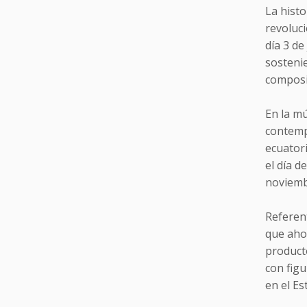
La histo
revoluci
día 3 de
sosteni
composi
En la m
contempo
ecuator
el día d
noviemb
Referent
que ahon
product
con figu
en el E