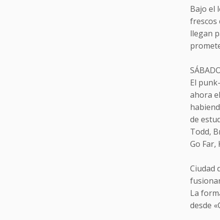
Bajo el 
frescos 
llegan 
promete 
SÁBADO
El punk-
ahora el
habiendo
de estu
Todd, B
Go Far, 
Ciudad 
fusionan
La forma
desde «