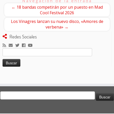
Navegación de la entrada
←
18 bandas competirán por un puesto en Mad
Cool Festival 2026
Los Vinagres lanzan su nuevo disco, «Amores de
verbena»
→
Redes Sociales
Buscar:
Buscar: