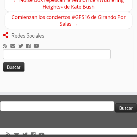
←
Noise Box repescan la versión de «Wuthering
Heights» de Kate Bush
Comienzan los conciertos #GPS16 de Girando Por
Salas
→
Redes Sociales
Buscar:
Buscar: