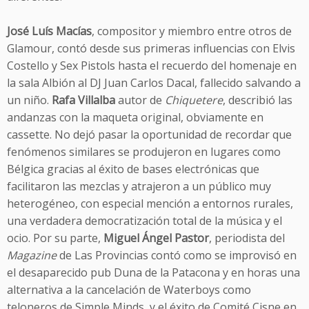
José Luís Macías
, compositor y miembro entre otros de
Glamour, contó desde sus primeras influencias con Elvis
Costello y Sex Pistols hasta el recuerdo del homenaje en
la sala Albión al DJ Juan Carlos Dacal, fallecido salvando a
un niño.
Rafa Villalba
autor de
Chiquetere
, describió las
andanzas con la maqueta original, obviamente en
cassette. No dejó pasar la oportunidad de recordar que
fenómenos similares se produjeron en lugares como
Bélgica gracias al éxito de bases electrónicas que
facilitaron las mezclas y atrajeron a un público muy
heterogéneo, con especial mención a entornos rurales,
una verdadera democratización total de la música y el
ocio. Por su parte,
Miguel Ángel Pastor
, periodista del
Magazine
de Las Provincias contó como se improvisó en
el desaparecido pub Duna de la Patacona y en horas una
alternativa a la cancelación de Waterboys como
teloneros de Simple Minds, y el éxito de Comité Cisne en