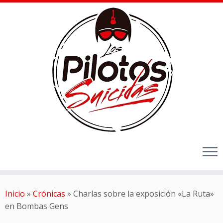
Inicio
»
Crónicas
»
Charlas sobre la exposición «La Ruta»
en Bombas Gens