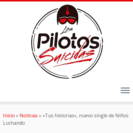
Inicio
»
Noticias
»
«Tus historias», nuevo single de Niños
Luchando