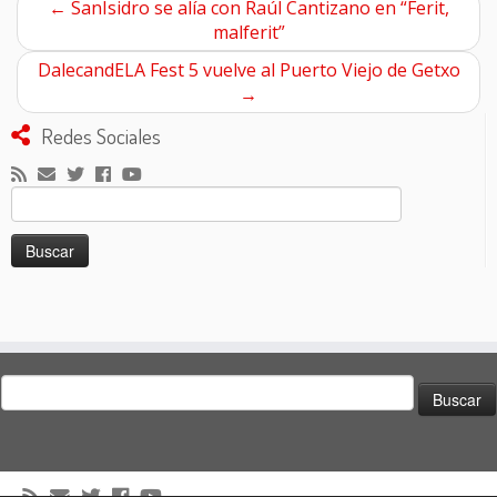
←
SanIsidro se alía con Raúl Cantizano en “Ferit,
malferit”
DalecandELA Fest 5 vuelve al Puerto Viejo de Getxo
→
Redes Sociales
Buscar:
Buscar: