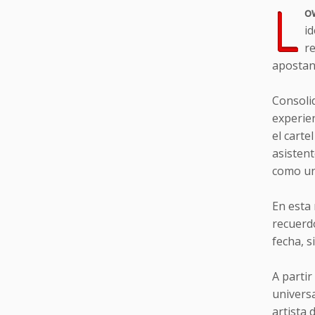
L
o
i
r
apostand
Consoli
experien
el carte
asistent
como un
En esta
recuerd
fecha, s
A parti
universa
artista 