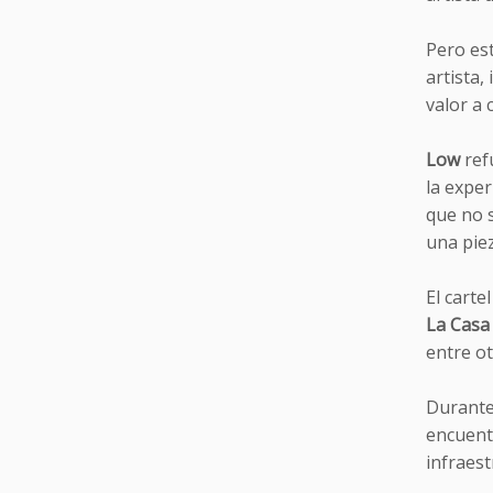
Pero est
artista,
valor a 
Low
ref
la exper
que no s
una piez
El cart
La Casa 
entre ot
Durante 
encuentr
infraest