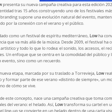
w
presenta su nueva campaña creativa para esta edición 202
dentidad tras 15 años construyendo uno de los festivales má
ebranding supone una evolución natural del evento, manten
o por la conexión con el verano y el público.
dado como un festival de espíritu mediterráneo,
Low
ha conv
cia que va más allá de la música. Desde 2009, el festival h
l artístico y todo lo que lo rodea: el sonido, los accesos, el re
es. Un enfoque que se centra en la comodidad del público y 
 evento, sino como un recuerdo.
 nueva etapa, marcada por su traslado a Torrevieja,
Low
reaf
o y formar parte de ese verano «distinto de siempre», un 
ino de cómo se vive.
r de este concepto, nace una campaña creativa que toma com
les del verano: el helado. Así,
Low
transforma su cartel en u
del line-up se convierte en un helado dentro de una carta v