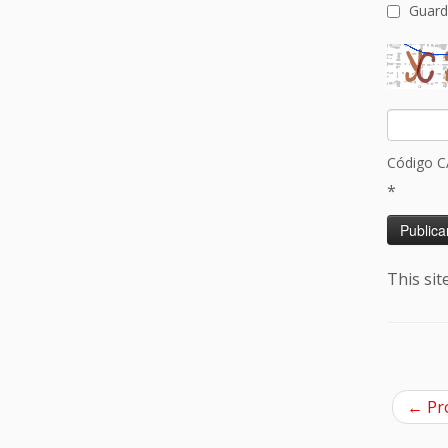
Guard
Código 
*
This si
←
Pr