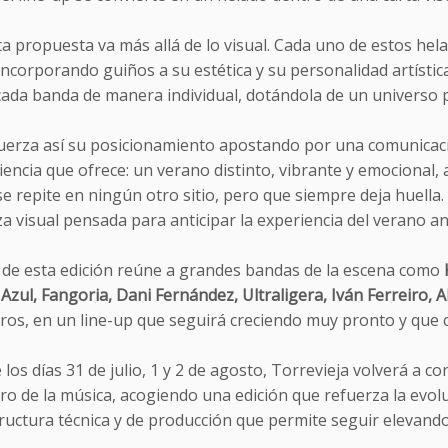
a propuesta va más allá de lo visual. Cada uno de estos he
 incorporando guiños a su estética y su personalidad artístic
cada banda de manera individual, dotándola de un universo pr
uerza así su posicionamiento apostando por una comunicac
iencia que ofrece: un verano distinto, vibrante y emocional, 
e repite en ningún otro sitio, pero que siempre deja huella.
a visual pensada para anticipar la experiencia del verano ant
el de esta edición reúne a grandes bandas de la escena como
Azul, Fangoria, Dani Fernández, Ultraligera, Iván Ferreiro, A
ros, en un line-up que seguirá creciendo muy pronto y que c
los días 31 de julio, 1 y 2 de agosto, Torrevieja volverá a c
o de la música, acogiendo una edición que refuerza la evoluc
ructura técnica y de producción que permite seguir elevando