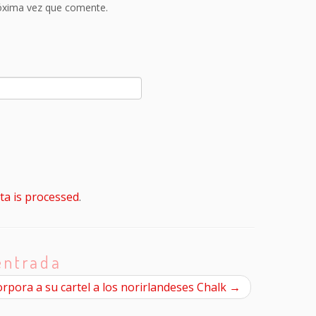
róxima vez que comente.
a is processed
.
entrada
orpora a su cartel a los norirlandeses Chalk
→