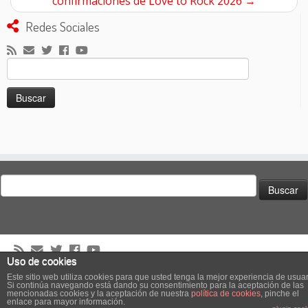
confirmaciones de Love to Rock 2026
→
Redes Sociales
Buscar:
Buscar:
Uso de cookies
·
© 2026
El Club de los Pilotos Suicidas
·
Creado con
·
Este sitio web utiliza cookies para que usted tenga la mejor experiencia de usuar
Si continúa navegando está dando su consentimiento para la aceptación de las
Diseñado con el
Tema Customizr
·
mencionadas cookies y la aceptación de nuestra
política de cookies
, pinche el
enlace para mayor información.