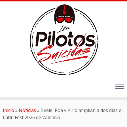
Inicio
»
Noticias
»
Beéle, Roa y Pirlo amplían a dos días el
Latin Fest 2026 de Valencia