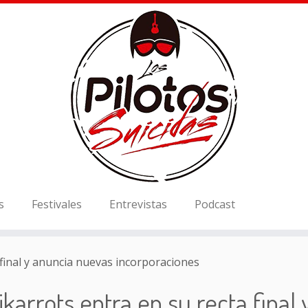
s
Festivales
Entrevistas
Podcast
 final y anuncia nuevas incorporaciones
ikarrots entra en su recta final