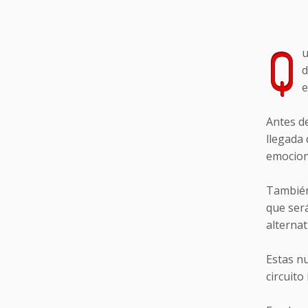
Q
u
d
e
Antes d
llegada
emociona
También
que ser
alternat
Estas n
circuito