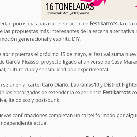
edan pocos días para la celebración de
Festikarrots,
la cita
e las propuestas más interesantes de la escena alternativa 
moción generacional y espíritu DIY.
e abrir puertas el próximo 15 de mayo, el festival suma nue
 de
García Picasso
, proyecto ligado al universo de Casa Mara
l, cultura club y sensibilidad pop experimental.
 se unen al cartel
Caro Diario, Lauramas10
y
District Fighte
án los encargados de extender la experiencia
Festikarrots
co
iva, italodisco y post-punk.
uevas confirmaciones completan un cartel formado por algun
 independiente actual.