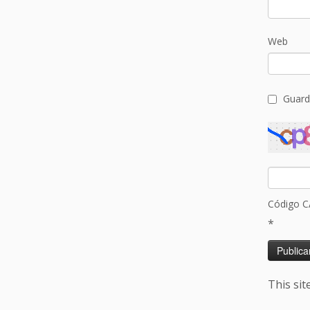
Web
Guard
Código 
*
This si