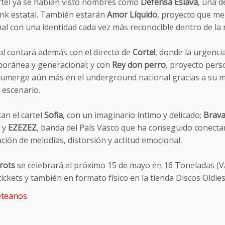
artel ya se habían visto nombres como
Defensa Eslava
, una 
nk estatal. También estarán
Amor Líquido
, proyecto que mez
al con una identidad cada vez más reconocible dentro de la 
val contará además con el directo de
Corte!
, donde la urgenci
oránea y generacional; y con
Rey don perro
, proyecto pers
sumerge aún más en el underground nacional gracias a su mez
 escenario.
an el cartel
Sofia
, con un imaginario íntimo y delicado;
Brav
; y
EZEZEZ
, banda del País Vasco que ha conseguido conectar
ión de melodías, distorsión y actitud emocional.
rots
se celebrará el próximo 15 de mayo en 16 Toneladas (Va
ckets y también en formato físico en la tienda Discos Oldies
teanos