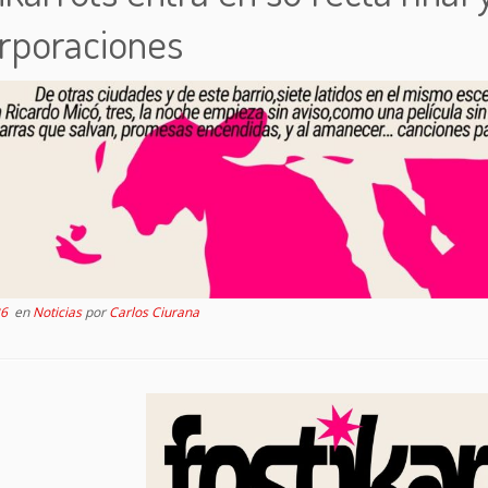
orporaciones
26
en
Noticias
por
Carlos Ciurana