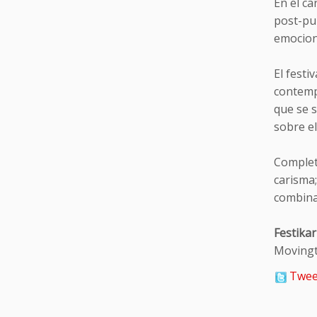
En el c
post-pu
emocion
El festi
contemp
que se 
sobre el
Complet
carisma
combinac
Festikar
Movingti
Twee