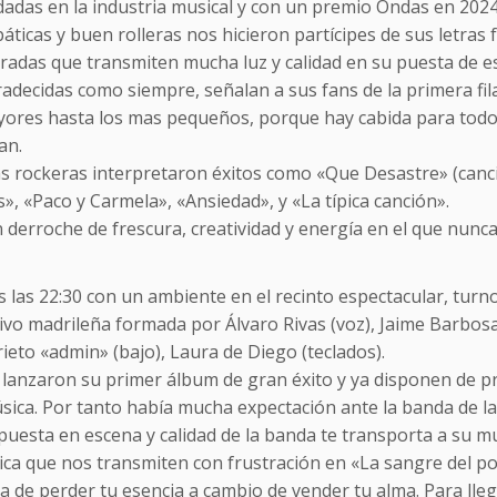
dadas en la industria musical y con un premio Ondas en 202
áticas y buen rolleras nos hicieron partícipes de sus letras 
adas que transmiten mucha luz y calidad en su puesta de e
decidas como siempre, señalan a sus fans de la primera fila
ores hasta los mas pequeños, porque hay cabida para todos 
an.
s rockeras interpretaron éxitos como «Que Desastre» (canc
, «Paco y Carmela», «Ansiedad», y «La típica canción».
 derroche de frescura, creatividad y energía en el que nunc
 las 22:30 con un ambiente en el recinto espectacular, tur
ivo madrileña formada por Álvaro Rivas (voz), Jaime Barbosa (
ieto «admin» (bajo), Laura de Diego (teclados).
 lanzaron su primer álbum de gran éxito y ya disponen de p
úsica. Por tanto había mucha expectación ante la banda de l
 puesta en escena y calidad de la banda te transporta a su 
ca que nos transmiten con frustración en «La sangre del po
 de perder tu esencia a cambio de vender tu alma. Para llega