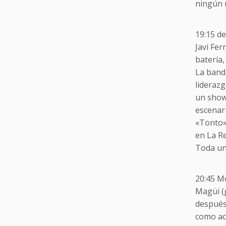
ningún 
19:15 de
Javi Fer
batería,
La banda
liderazg
un showm
escenar
«Tonto»,
en La Re
Toda una
20:45 M
Magüi (g
después
como ac