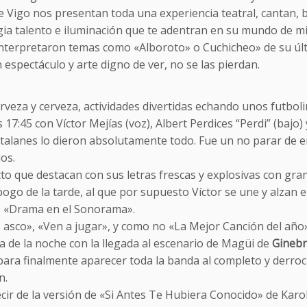
e Vigo nos presentan toda una experiencia teatral, cantan, 
ia talento e iluminación que te adentran en su mundo de mi
 interpretaron temas como «Alboroto» o Cuchicheo» de su últ
espectáculo y arte digno de ver, no se las pierdan.
rveza y cerveza, actividades divertidas echando unos futbolin
s 17:45 con Víctor Mejías (voz), Albert Perdices “Perdi” (bajo) y
atalanes lo dieron absolutamente todo. Fue un no parar de 
os.
to que destacan con sus letras frescas y explosivas con gran
ogo de la tarde, al que por supuesto Víctor se une y alzan 
 «Drama en el Sonorama».
 asco», «Ven a jugar», y como no «La Mejor Canción del año
a de la noche con la llegada al escenario de Magüi de
Ginebr
para finalmente aparecer toda la banda al completo y derro
n.
cir de la versión de «Si Antes Te Hubiera Conocido» de Karol