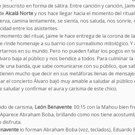
e Jesucristo en forma de sátira. Entre canción y canción, Jai
de
Alcalá Norte
y nos hace llegar hacia el momento del ritual.
erva, camina lentamente, se sienta, nos saluda, nos sonríe,
cidad entre los asistentes.
 momento del ritual, Jaime le hace entrega de la corona de lau
 rinde homenaje a su barrio con surrealismo mitológico. Y as
rtarnos en su mundo. Pero no pueden faltar los pogos en 
lvaro baja al público y nos bendice a todos. Para culminar la
de una banda, que sabe comunicarse con su público, que sab
tienen mucho que decir en sus metáforas llenas de mensajes 
izar el concierto Álvaro bajó muy amable a saludar al público d
e saludar y confirmar el aura y carisma de este chico.
ndo de carisma,
León Benavente
. 00:15 con la Mahou bien fr
. Aparece Abraham Boba, brillando como nos tiene acostumbrad
o disfruta.
enavente
lo forman Abraham Boba (voz, teclados), Eduardo Ba