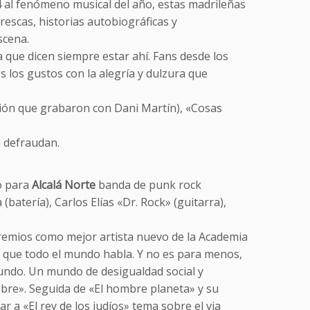
4 al fenómeno musical del año, estas madrileñas
frescas, historias autobiográficas y
scena.
 que dicen siempre estar ahí. Fans desde los
los gustos con la alegría y dulzura que
ión que grabaron con Dani Martín), «Cosas
a defraudan.
no para
Alcalá Norte
banda de punk rock
batería), Carlos Elías «Dr. Rock» (guitarra),
remios como mejor artista nuevo de la Academia
a que todo el mundo habla. Y no es para menos,
mundo. Un mundo de desigualdad social y
bre». Seguida de «El hombre planeta» y su
r a «El rey de los judíos» tema sobre el via