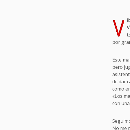
V
i
V
t
por gra
Este ma
pero jug
asistent
de dar c
como er
«Los ma
con una
Seguim
No me pu