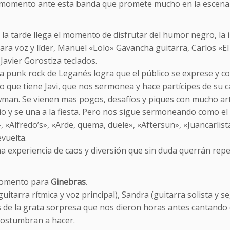
momento ante esta banda que promete mucho en la escena a
 la tarde llega el momento de disfrutar del humor negro, la 
rara voz y líder, Manuel «Lolo» Gavancha guitarra, Carlos «
 Javier Gorostiza teclados.
 punk rock de Leganés logra que el público se exprese y con
o que tiene Javi, que nos sermonea y hace partícipes de su 
an. Se vienen mas pogos, desafíos y piques con mucho arte 
io y se una a la fiesta. Pero nos sigue sermoneando como e
 «Alfredo’s», «Arde, quema, duele», «Aftersun», «Juancarlis
vuelta.
 experiencia de caos y diversión que sin duda querrán repe
omento para
Ginebras
.
uitarra rítmica y voz principal), Sandra (guitarra solista y se
 de la grata sorpresa que nos dieron horas antes cantando
ostumbran a hacer.