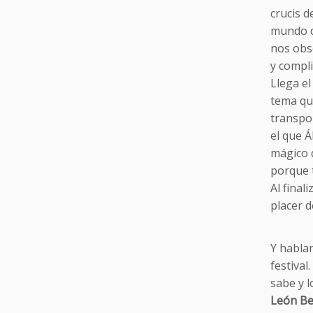
crucis d
mundo 
nos obs
y compli
Llega el
tema que
transpo
el que Á
mágico 
porque 
Al final
placer d
Y habla
festival
sabe y l
León B