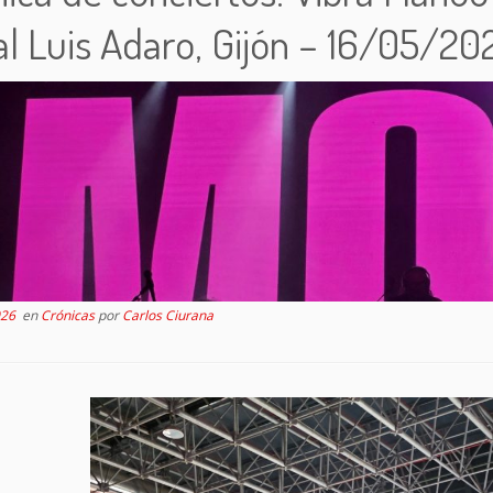
al Luis Adaro, Gijón – 16/05/20
026
en
Crónicas
por
Carlos Ciurana