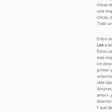
chicas d
una mag
chicas,
Todo un 
Entre ce
Lee
a la
Éstos c
mas maj
Un direc
primer p
unísono
«Me das
Sorpres
amor», 
diversió
Y que de