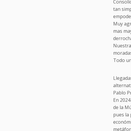
Consoli
tan simp
empoder
Muy agra
mas may
derroch
Nuestra
moradas»
Todo un
Llegadas
alternat
Pablo Pr
En 2024
de la M
pues la
económi
metáfora