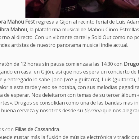
bra Mahou
Fest
regresa a Gijón al recinto ferial de Luis Ad
ibra Mahou
, la plataforma musical de Mahou Cinco Estrellas
orno al directo. Con un vibrante cartel y Sold Out como no p
ndes artistas de nuestro panorama musical indie actual.
ratón de 12 horas sin pausa comienza a las 14:30 con
Drugo
ando en casa, en Gijón, así que nos espera un concierto de lo
e y entregado lo sabe. Jano (voz y guitarra), Luis (guitarra),
alor a esta tarde y eso se notaba, con sus melodías pegadizas
a de esperar. Nos deleitaron con temas de su tercer álbum
rtes». Drugos se consolidan como una de las bandas mas int
 buena cerveza y nosotros desde su
tierrina
que nos alegra
os con
Fillas de Cassandra
.
ede gustar más la fusión de música electrónica y tradicional