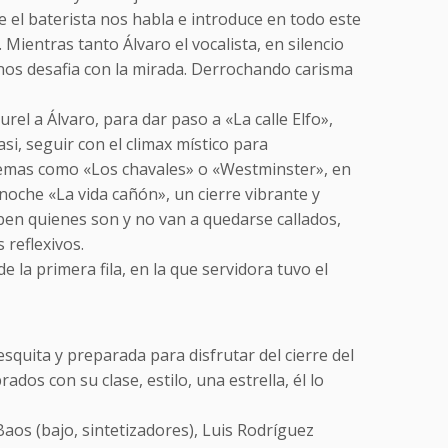
me el baterista nos habla e introduce en todo este
 Mientras tanto Álvaro el vocalista, en silencio
 nos desafia con la mirada. Derrochando carisma
rel a Álvaro, para dar paso a «La calle Elfo»,
i, seguir con el climax místico para
temas como «Los chavales» o «Westminster», en
 noche «La vida cañón», un cierre vibrante y
en quienes son y no van a quedarse callados,
reflexivos.
e la primera fila, en la que servidora tuvo el
esquita y preparada para disfrutar del cierre del
os con su clase, estilo, una estrella, él lo
os (bajo, sintetizadores), Luis Rodríguez