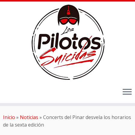
Inicio
»
Noticias
»
Concerts del Pinar desvela los horarios
de la sexta edición