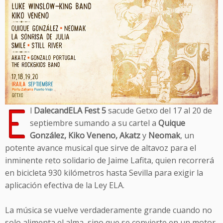
E
l
DalecandELA Fest 5
sacude Getxo del 17 al 20 de
septiembre sumando a su cartel a
Quique
González, Kiko Veneno, Akatz
y
Neomak
, un
potente avance musical que sirve de altavoz para el
inminente reto solidario de Jaime Lafita, quien recorrerá
en bicicleta 930 kilómetros hasta Sevilla para exigir la
aplicación efectiva de la Ley ELA.
La música se vuelve verdaderamente grande cuando no
solo alimenta el alma, sino que se convierte en un motor