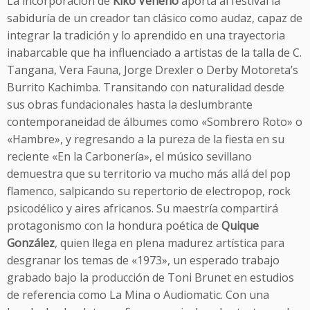
La incorporación de
Kiko Veneno
aporta al festival la
sabiduría de un creador tan clásico como audaz, capaz de
integrar la tradición y lo aprendido en una trayectoria
inabarcable que ha influenciado a artistas de la talla de C.
Tangana, Vera Fauna, Jorge Drexler o Derby Motoreta’s
Burrito Kachimba. Transitando con naturalidad desde
sus obras fundacionales hasta la deslumbrante
contemporaneidad de álbumes como «Sombrero Roto» o
«Hambre», y regresando a la pureza de la fiesta en su
reciente «En la Carbonería», el músico sevillano
demuestra que su territorio va mucho más allá del pop
flamenco, salpicando su repertorio de electropop, rock
psicodélico y aires africanos. Su maestría compartirá
protagonismo con la hondura poética de
Quique
González
, quien llega en plena madurez artística para
desgranar los temas de «1973», un esperado trabajo
grabado bajo la producción de Toni Brunet en estudios
de referencia como La Mina o Audiomatic. Con una