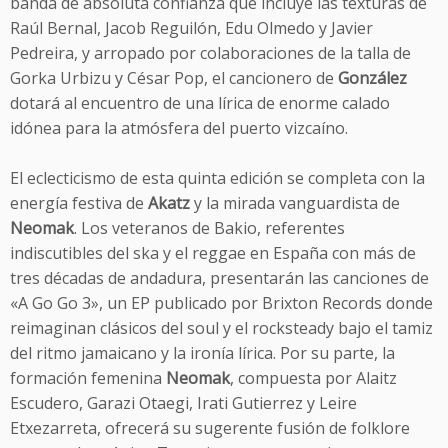
banda de absoluta confianza que incluye las texturas de
Raúl Bernal, Jacob Reguilón, Edu Olmedo y Javier
Pedreira, y arropado por colaboraciones de la talla de
Gorka Urbizu y César Pop, el cancionero de
González
dotará al encuentro de una lírica de enorme calado
idónea para la atmósfera del puerto vizcaíno.
El eclecticismo de esta quinta edición se completa con la
energía festiva de
Akatz
y la mirada vanguardista de
Neomak
. Los veteranos de Bakio, referentes
indiscutibles del ska y el reggae en España con más de
tres décadas de andadura, presentarán las canciones de
«A Go Go 3», un EP publicado por Brixton Records donde
reimaginan clásicos del soul y el rocksteady bajo el tamiz
del ritmo jamaicano y la ironía lírica. Por su parte, la
formación femenina
Neomak
, compuesta por Alaitz
Escudero, Garazi Otaegi, Irati Gutierrez y Leire
Etxezarreta, ofrecerá su sugerente fusión de folklore