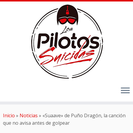
Inicio
»
Noticias
»
«Suaave» de Puño Dragón, la canción
que no avisa antes de golpear