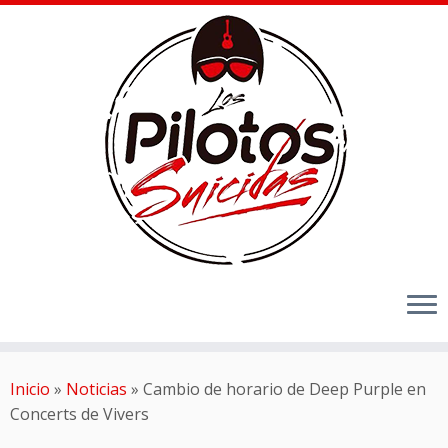
Inicio
»
Noticias
»
Cambio de horario de Deep Purple en
Concerts de Vivers