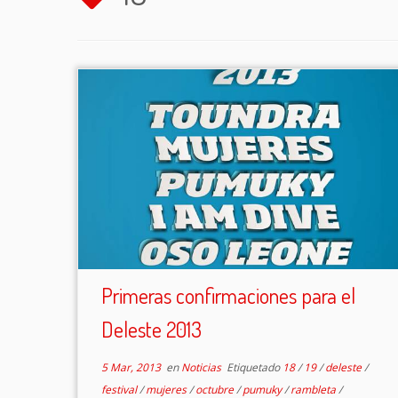
Primeras confirmaciones para el
Deleste 2013
5 Mar, 2013
en
Noticias
Etiquetado
18
/
19
/
deleste
/
festival
/
mujeres
/
octubre
/
pumuky
/
rambleta
/