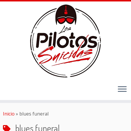
Inicio
»
blues funeral
blues funeral