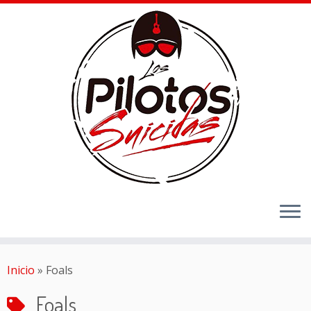
Inicio
»
Foals
Foals