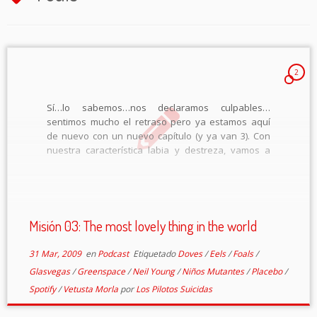
2
Sí…lo sabemos…nos declaramos culpables…
sentimos mucho el retraso pero ya estamos aquí
de nuevo con un nuevo capítulo (y ya van 3). Con
nuestra característica labia y destreza, vamos a
volver a pasar del guión que previamente nos
escribimos y comentaremos lo que nos vaya
saliendo […]
Misión 03: The most lovely thing in the world
31 Mar, 2009
en
Podcast
Etiquetado
Doves
/
Eels
/
Foals
/
Glasvegas
/
Greenspace
/
Neil Young
/
Niños Mutantes
/
Placebo
/
Spotify
/
Vetusta Morla
por
Los Pilotos Suicidas