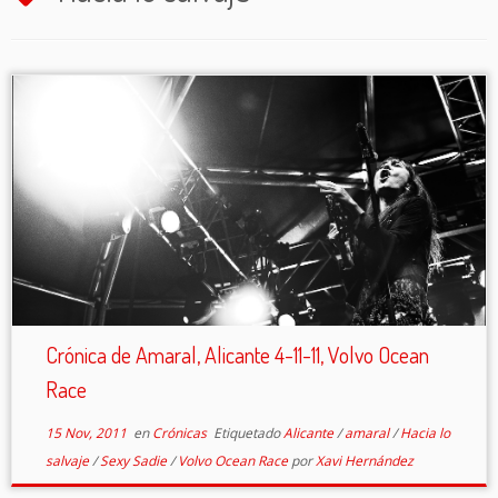
Crónica de Amaral, Alicante 4-11-11, Volvo Ocean
Race
15 Nov, 2011
en
Crónicas
Etiquetado
Alicante
/
amaral
/
Hacia lo
salvaje
/
Sexy Sadie
/
Volvo Ocean Race
por
Xavi Hernández