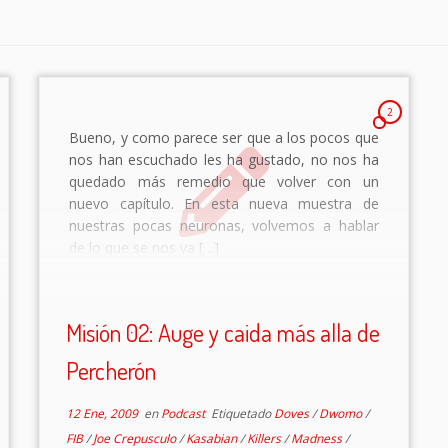
2
Bueno, y como parece ser que a los pocos que
nos han escuchado les ha gustado, no nos ha
quedado más remedio que volver con un
nuevo capítulo. En esta nueva muestra de
nuestras pocas neuronas, volvemos a hablar
de lo que se nos va […]
Misión 02: Auge y caida más alla de
Percherón
12 Ene, 2009
en
Podcast
Etiquetado
Doves
/
Dwomo
/
FIB
/
Joe Crepusculo
/
Kasabian
/
Killers
/
Madness
/