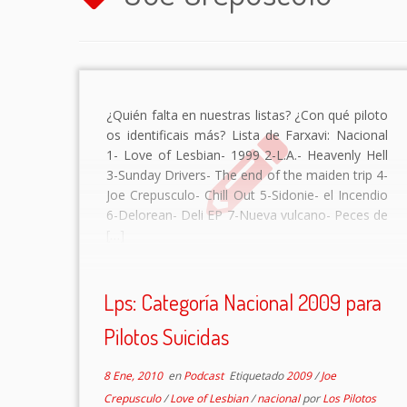
¿Quién falta en nuestras listas? ¿Con qué piloto
os identificais más? Lista de Farxavi: Nacional
1- Love of Lesbian- 1999 2-L.A.- Heavenly Hell
3-Sunday Drivers- The end of the maiden trip 4-
Joe Crepusculo- Chill Out 5-Sidonie- el Incendio
6-Delorean- Deli EP 7-Nueva vulcano- Peces de
[…]
Lps: Categoría Nacional 2009 para
Pilotos Suicidas
8 Ene, 2010
en
Podcast
Etiquetado
2009
/
Joe
Crepusculo
/
Love of Lesbian
/
nacional
por
Los Pilotos