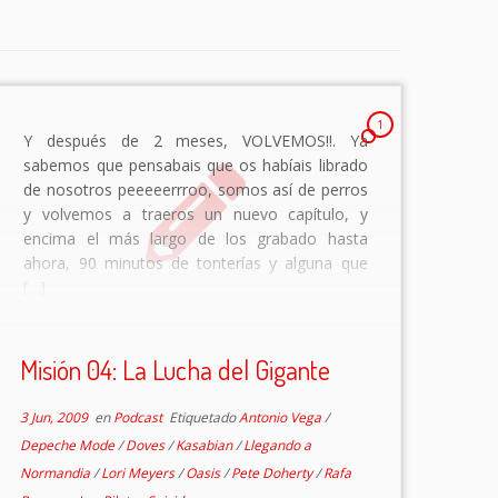
1
Y después de 2 meses, VOLVEMOS!!. Ya
sabemos que pensabais que os habíais librado
de nosotros peeeeerrroo, somos así de perros
y volvemos a traeros un nuevo capítulo, y
encima el más largo de los grabado hasta
ahora, 90 minutos de tonterías y alguna que
[…]
Misión 04: La Lucha del Gigante
3 Jun, 2009
en
Podcast
Etiquetado
Antonio Vega
/
Depeche Mode
/
Doves
/
Kasabian
/
Llegando a
Normandia
/
Lori Meyers
/
Oasis
/
Pete Doherty
/
Rafa