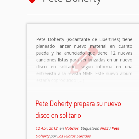
Pete Doherty (excantante de Libertines) tiene
planeado lanzar nuevo material en cuanto
pueda y ha anunciado que tiene 12 nuevas
canciones listas para ser lanzadas en un nuevo
disco en solitario, según informa en una
entrevista a la revista NME. Este nuevo albúm
estaría coproducido […]
Pete Doherty prepara su nuevo
disco en solitario
12 Abr, 2012
en
Noticias
Etiquetado
NME
/
Pete
Doherty
por
Los Pilotos Suicidas