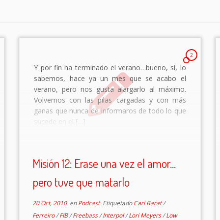
2
Y por fin ha terminado el verano…bueno, si, lo
sabemos, hace ya un mes que se acabo el
verano, pero nos gusta alargarlo al máximo.
Volvemos con las pilas cargadas y con más
ganas que nunca de informaros de todo lo que
sucede en el […]
Misión 12: Erase una vez el amor…
pero tuve que matarlo
20 Oct, 2010
en
Podcast
Etiquetado
Carl Barat
/
Ferreiro
/
FIB
/
Freebass
/
Interpol
/
Lori Meyers
/
Low