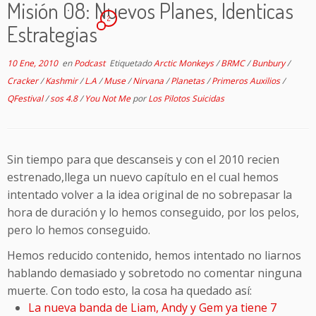
Misión 08: Nuevos Planes, Identicas
2
Estrategias
10 Ene, 2010
en
Podcast
Etiquetado
Arctic Monkeys
/
BRMC
/
Bunbury
/
Cracker
/
Kashmir
/
L.A
/
Muse
/
Nirvana
/
Planetas
/
Primeros Auxilios
/
QFestival
/
sos 4.8
/
You Not Me
por
Los Pilotos Suicidas
Sin tiempo para que descanseis y con el 2010 recien
estrenado,llega un nuevo capítulo en el cual hemos
intentado volver a la idea original de no sobrepasar la
hora de duración y lo hemos conseguido, por los pelos,
pero lo hemos conseguido.
Hemos reducido contenido, hemos intentado no liarnos
hablando demasiado y sobretodo no comentar ninguna
muerte. Con todo esto, la cosa ha quedado así:
La nueva banda de Liam, Andy y Gem ya tiene 7