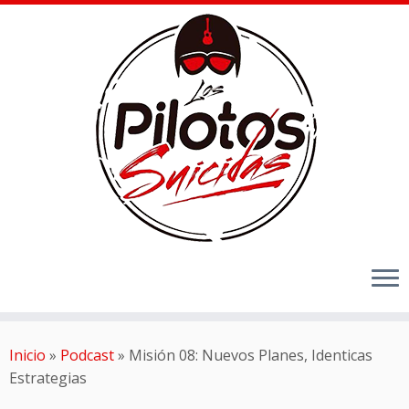
Inicio
»
Podcast
»
Misión 08: Nuevos Planes, Identicas
Estrategias