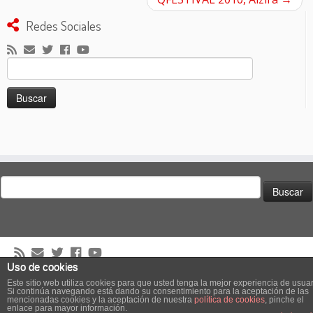
Redes Sociales
Buscar:
Buscar:
Uso de cookies
·
© 2026
El Club de los Pilotos Suicidas
·
Creado con
·
Este sitio web utiliza cookies para que usted tenga la mejor experiencia de usuar
Diseñado con el
Tema Customizr
·
Si continúa navegando está dando su consentimiento para la aceptación de las
mencionadas cookies y la aceptación de nuestra
política de cookies
, pinche el
enlace para mayor información.