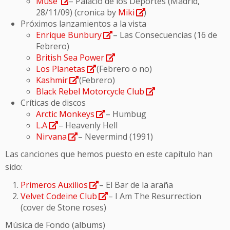
Muse
– Palacio de los Deportes (Madrid,
28/11/09) (cronica by
Miki
)
Próximos lanzamientos a la vista
Enrique Bunbury
– Las Consecuencias (16 de
Febrero)
British Sea Power
Los Planetas
(Febrero o no)
Kashmir
(Febrero)
Black Rebel Motorcycle Club
Críticas de discos
Arctic Monkeys
– Humbug
L.A
– Heavenly Hell
Nirvana
– Nevermind (1991)
Las canciones que hemos puesto en este capítulo han
sido:
Primeros Auxilios
– El Bar de la araña
Velvet Codeine Club
– I Am The Resurrection
(cover de Stone roses)
Música de Fondo (albums)