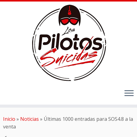
Inicio
»
Noticias
»
Últimas 1000 entradas para SOS4.8 a la
venta