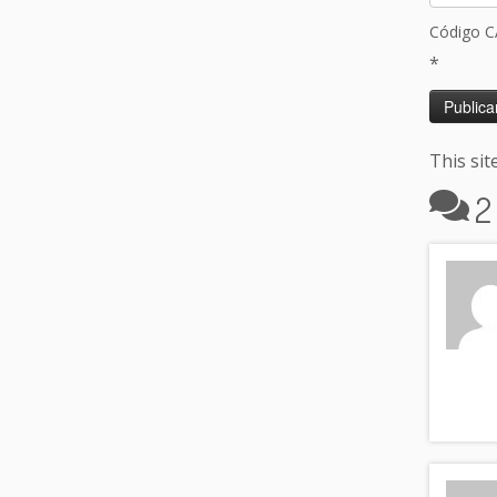
Código 
*
This si
2