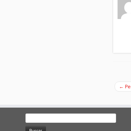
←
Per
Buscar: