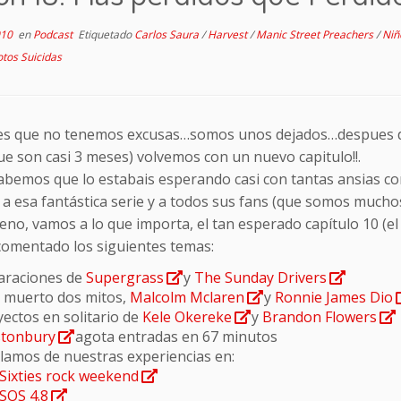
010
en
Podcast
Etiquetado
Carlos Saura
/
Harvest
/
Manic Street Preachers
/
Niñ
otos Suicidas
 es que no tenemos excusas…somos unos dejados…despues d
ue son casi 3 meses) volvemos con un nuevo capitulo!!.
abemos que lo estabais esperando casi con tantas ansias com
 a esa fantástica serie y a todos sus fans (que somos muchos
no, vamos a lo que importa, el tan esperado capítulo 10 (el c
omentado los siguientes temas:
araciones de
Supergrass
y
The Sunday Drivers
 muerto dos mitos,
Malcolm Mclaren
y
Ronnie James Dio
ectos en solitario de
Kele Okereke
y
Brandon Flowers
stonbury
agota entradas en 67 minutos
lamos de nuestras experiencias en:
Sixties rock weekend
SOS 4.8