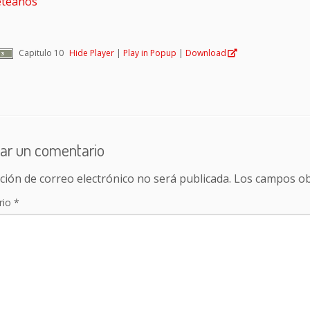
teanos
Capitulo 10
Hide Player
|
Play in Popup
|
Download
ar un comentario
ción de correo electrónico no será publicada.
Los campos ob
rio
*