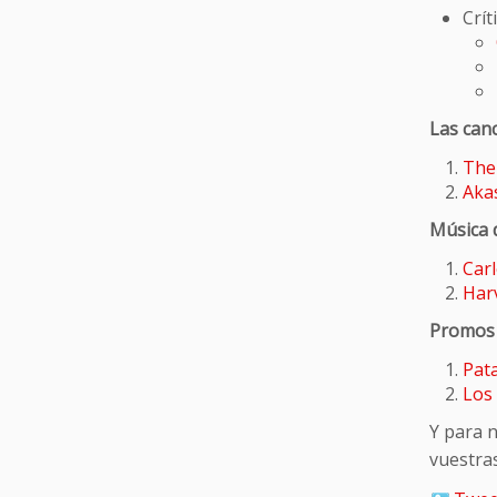
Crít
Las can
The
Aka
Música 
Carl
Har
Promos 
Pat
Los
Y para n
vuestras