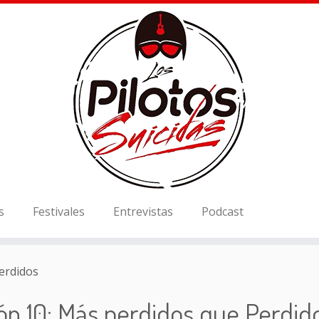
s
Festivales
Entrevistas
Podcast
erdidos
ón 10: Más perdidos que Perdi