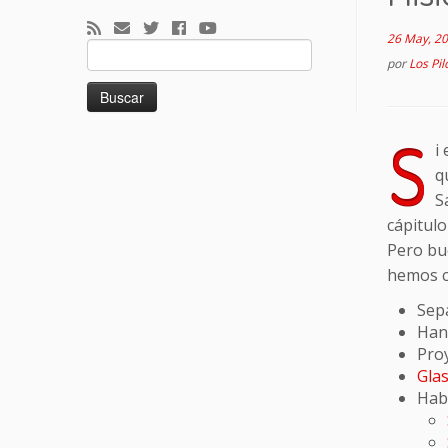
26 May, 2
Buscar:
por
Los Pil
S
i
q
S
cápitulo
Pero bue
hemos c
Sep
Han
Proy
Gla
Hab